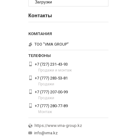
Загрузки
Контакты
ТОО "VMA GROUP"
+7 (727) 231-43-93
Продажи и монтаж
+7 (777) 283-53-81
Продажи
+7 (777) 207-00-99
Продажи
+7 (777) 280-77-89
Монтаж
https://www.vma-group.kz
info@vma.kz