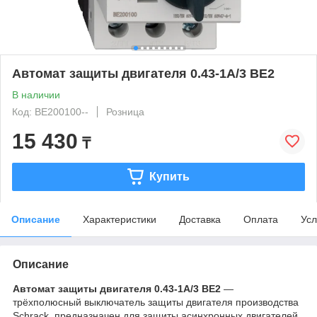
Автомат защиты двигателя 0.43-1А/3 BE2
В наличии
Код: BE200100--
Розница
15 430
₸
Купить
Описание
Характеристики
Доставка
Оплата
Усл
Описание
Автомат защиты двигателя 0.43-1А/3 BE2
—
трёхполюсный выключатель защиты двигателя производства
Schrack, предназначен для защиты асинхронных двигателей