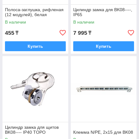
Полоса-заглушка, рифленая
Цилиндр замка для BK08----,
(12 модулей), белая
IP65
В наличии
В наличии
455
7 995
₸
₸
Купить
Купить
Цилиндр замка для щитов
BK08---- IP40 TOPO
Клемма N/PE, 2х15 для BK08