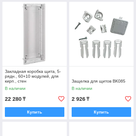
Закладная коробка щита, 5-
рядн., 60+10 модулей, для
кирп., cтен
Защелка для щитов BK085
В наличии
В наличии
22 280
2 926
₸
₸
Купить
Купить