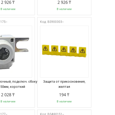
2 926 ₸
2 926 ₸
В наличии
В наличии
175--
BS900303--
-
очный, подключ. сбоку, 6-
Защита от прикосновения,
50мм, короткий
желтая
2 028 ₸
194 ₸
В наличии
В наличии
177--
BSA90151--