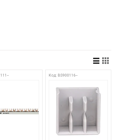
111--
BS900116--