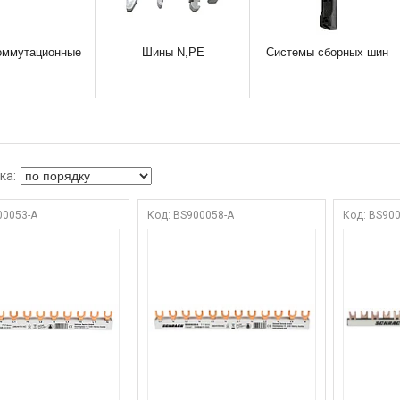
оммутационные
Шины N,PE
Системы сборных шин
00053-A
BS900058-A
BS900