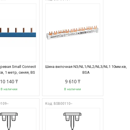
евая Small Connect
Шина вилочная N3/NL1/NL2/NL3/NL1 10мм.кв,
кв, 1 метр, синяя, BS
BSA
10 140 ₸
9 610 ₸
В наличии
В наличии
109--
BSB00110--