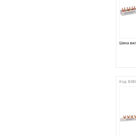
Шина вил
BSB