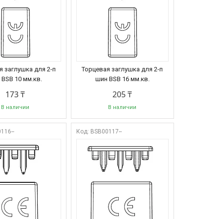
я заглушка для 2-п
Торцевая заглушка для 2-п
 BSB 10 мм.кв.
шин BSB 16 мм.кв.
173 ₸
205 ₸
В наличии
В наличии
116--
BSB00117--