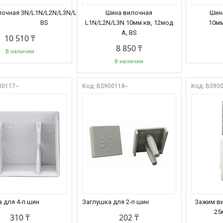
очная 3N/L1N/L2N/L3N/L1N 10 мм.кв.,
Шина вилочная
Шин
BS
L1N/L2N/L3N 10мм.кв, 12мод
10мм
A, BS
10 510 ₸
8 850 ₸
В наличии
В наличии
0117--
BS900118--
BS900
 для 4-п шин
Заглушка для 2-п шин
Зажим ви
25
310 ₸
202 ₸