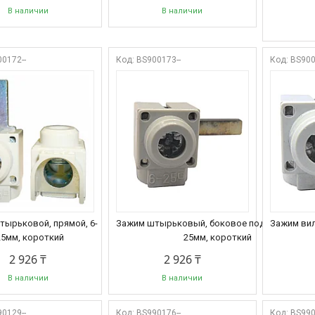
В наличии
В наличии
0172--
BS900173--
BS900
тырьковой, прямой, 6-
Зажим штырьковый, боковое подключение, 6
Зажим вил
25мм, короткий
25мм, короткий
2 926 ₸
2 926 ₸
В наличии
В наличии
0129--
BS990176--
BS990