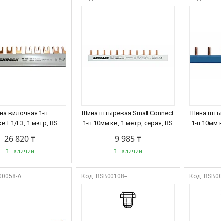
на вилочная 1-п
Шина штыревая Small Connect
Шина штыр
в L1/L3, 1 метр, BS
1-п 10мм.кв, 1 метр, серая, BS
1-п 10мм.
26 820 ₸
9 985 ₸
В наличии
В наличии
00058-A
BSB00108--
BSB00