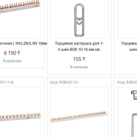
очная L1N/L2N/L3N 10мм.кв, 12 модулей, BSB
Торцевая заглушка для 1-
Торцева
п шин BSB 10-16 мм.кв.
шин
6 190 ₸
155 ₸
В наличии
В наличии
00111-A
BSB00112--
BSB00