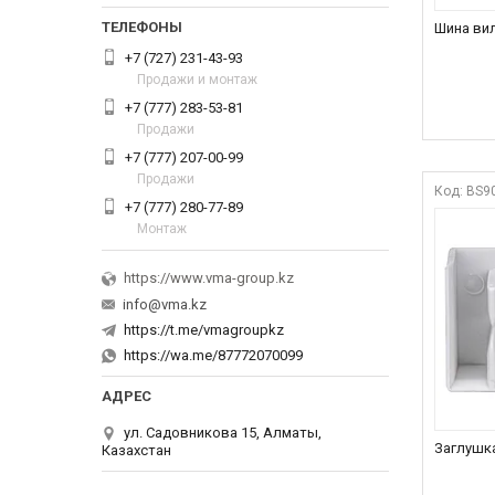
Шина вил
+7 (727) 231-43-93
Продажи и монтаж
+7 (777) 283-53-81
Продажи
+7 (777) 207-00-99
Продажи
BS90
+7 (777) 280-77-89
Монтаж
https://www.vma-group.kz
info@vma.kz
https://t.me/vmagroupkz
https://wa.me/87772070099
ул. Садовникова 15, Алматы,
Заглушка
Казахстан