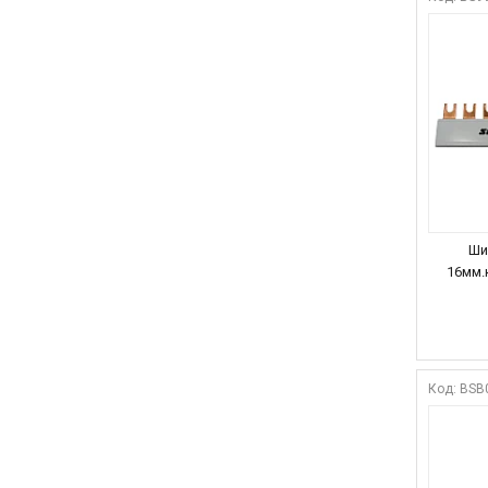
Ши
16мм.к
BSB