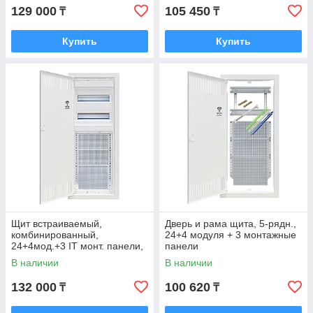
129 000
105 450
₸
₸
Купить
Купить
Щит встраиваемый,
Дверь и рама щита, 5-рядн.,
комбинированный,
24+4 модуля + 3 монтажные
24+4мод.+3 IT монт. панели,
панели
металл.дверца
В наличии
В наличии
132 000
100 620
₸
₸