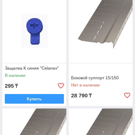
Защелка К синяя "Celanex"
В наличии
Боковой суппорт 15/150
Нет в наличии
295
₸
28 790
₸
Купить