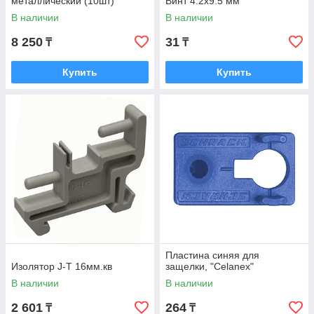
металлический (10шт)
Винт 4.2x9.5 мм
В наличии
В наличии
8 250
31
₸
₸
Купить
Купить
Пластина синяя для
Изолятор J-T 16мм.кв
защелки, "Celanex"
В наличии
В наличии
2 601
264
₸
₸