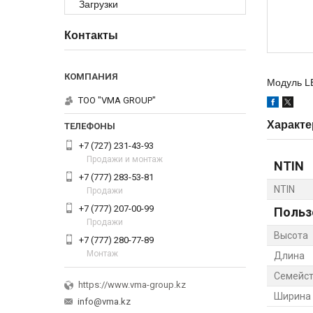
Загрузки
Контакты
Модуль L
ТОО "VMA GROUP"
Характе
+7 (727) 231-43-93
Продажи и монтаж
NTIN
+7 (777) 283-53-81
NTIN
Продажи
+7 (777) 207-00-99
Польз
Продажи
Высота
+7 (777) 280-77-89
Монтаж
Длина
Семейст
https://www.vma-group.kz
Ширина
info@vma.kz