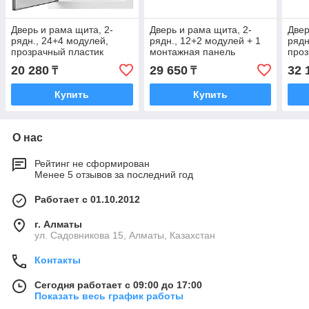
Дверь и рама щита, 2-
Дверь и рама щита, 2-
Двер
рядн., 24+4 модулей,
рядн., 12+2 модулей + 1
рядн
прозрачный пластик
монтажная панель
проз
20 280
29 650
32 
₸
₸
Купить
Купить
О нас
Рейтинг не сформирован
Менее 5 отзывов за последний год
Работает с 01.10.2012
г. Алматы
ул. Садовникова 15, Алматы, Казахстан
Контакты
Сегодня работает с 09:00 до 17:00
Показать весь график работы