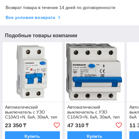
Возврат товара в течение 14 дней по договоренности
Все условия возврата
Подобные товары компании
Автоматический
Автоматический
Авто
выключатель с УЗО
выключатель с УЗО
выкл
C10А/1+N, 6кА, 30мА, тип
C10А/3+N, 6кА, 30мА, тип
6кА
А
А
23 350
47 310
11 
₸
₸
Купить
Купить