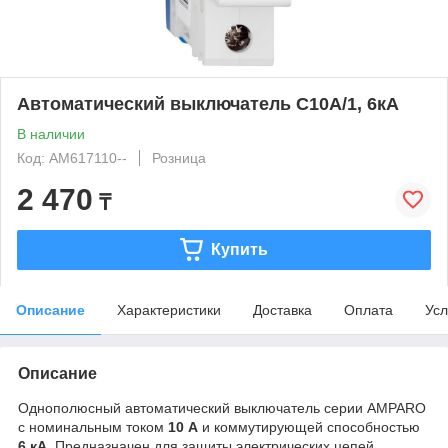
Автоматический выключатель C10А/1, 6кА
В наличии
Код: AM617110--
Розница
2 470
₸
Купить
Описание
Характеристики
Доставка
Оплата
Усл
Описание
Однополюсный автоматический выключатель серии AMPARO
с номинальным током
10 A
и коммутирующей способностью
6 кА
. Предназначен для защиты электрических цепей