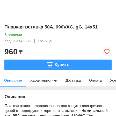
Плавкая вставка 50A, 690VAC, gG, 14x51
В наличии
Код: ISZ14050--
Розница
960
₸
Купить
Описание
Характеристики
Доставка
Оплата
Усл
Описание
Плавкая вставка предназначена для защиты электрических
цепей от перегрузок и короткого замыкания.
Номинальный
ток: 50A
,
номинальное напряжение: 690VAC
. Тип