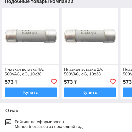
Подобные товары компании
Плавкая вставка 4A,
Плавкая вставка 2A,
Плав
500VAC, gG, 10x38
500VAC, gG, 10x38
500V
573
573
573
₸
₸
Купить
Купить
О нас
Рейтинг не сформирован
Менее 5 отзывов за последний год