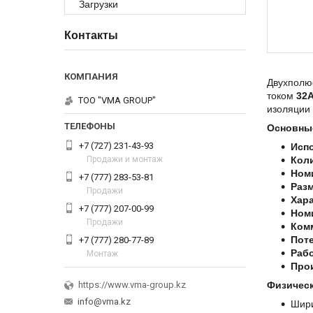
Загрузки
Контакты
Двухполю
током
32
ТОО "VMA GROUP"
изоляции
Основные
+7 (727) 231-43-93
Исп
Продажи и монтаж
Кол
Ном
+7 (777) 283-53-81
Раз
Продажи
Хара
+7 (777) 207-00-99
Ном
Продажи
Ком
Пот
+7 (777) 280-77-89
Рабо
Монтаж
Про
Физичес
https://www.vma-group.kz
info@vma.kz
Шири