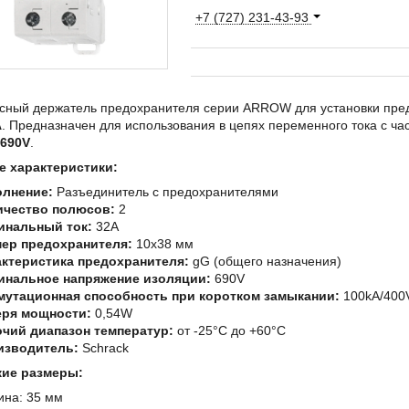
+7 (727) 231-43-93
сный держатель предохранителя серии ARROW для установки пре
A
. Предназначен для использования в цепях переменного тока с ча
690V
.
 характеристики:
олнение:
Разъединитель с предохранителями
ичество полюсов:
2
инальный ток:
32A
мер предохранителя:
10x38 мм
ктеристика предохранителя:
gG (общего назначения)
инальное напряжение изоляции:
690V
мутационная способность при коротком замыкании:
100kA/400
еря мощности:
0,54W
чий диапазон температур:
от -25°C до +60°C
изводитель:
Schrack
кие размеры:
на: 35 мм