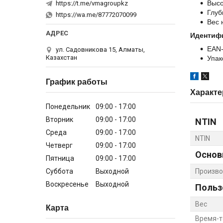
Высо
https://t.me/vmagroupkz
Глуб
https://wa.me/87772070099
Вес н
Идентиф
EAN-
ул. Садовникова 15, Алматы,
Казахстан
Упак
График работы
Характе
Понедельник
09:00
17:00
Вторник
09:00
17:00
NTIN
Среда
09:00
17:00
NTIN
Четверг
09:00
17:00
Основ
Пятница
09:00
17:00
Суббота
Выходной
Произво
Воскресенье
Выходной
Польз
Вес
Карта
Время-т