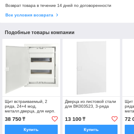
Возврат товара в течение 14 дней по договоренности
Все условия возврата
Подобные товары компании
Щит встраиваемый, 2
Дверца из листовой стали
Щит 
ряда, 24+4 мод,
для BK003523, 3-ряда
ряда
металл.дверца, для кирп.
мета
стен
стен
38 750
13 100
72 
₸
₸
Купить
Купить