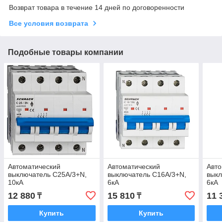
Возврат товара в течение 14 дней по договоренности
Все условия возврата
Подобные товары компании
Автоматический
Автоматический
Авто
выключатель C25А/3+N,
выключатель C16А/3+N,
выкл
10кА
6кА
6кА
12 880
15 810
11 
₸
₸
Купить
Купить