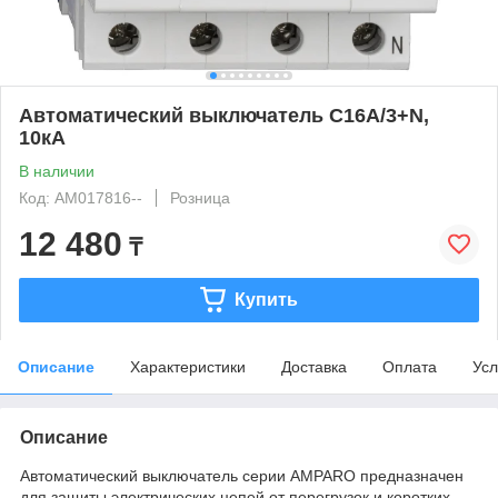
Автоматический выключатель C16А/3+N,
10кА
В наличии
Код: AM017816--
Розница
12 480
₸
Купить
Описание
Характеристики
Доставка
Оплата
Усл
Описание
Автоматический выключатель серии AMPARO предназначен
для защиты электрических цепей от перегрузок и коротких