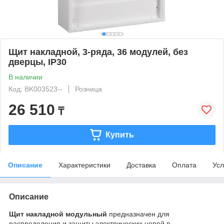
Щит накладной, 3-ряда, 36 модулей, без
дверцы, IP30
В наличии
Код: BK003523--
Розница
26 510
₸
Купить
Описание
Характеристики
Доставка
Оплата
Усл
Описание
Щит накладной модульный
предназначен для
распределения и защиты электрических цепей в