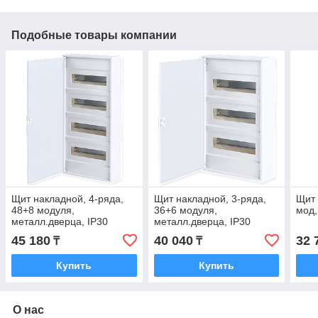
Подобные товары компании
Щит накладной, 4-ряда,
Щит накладной, 3-ряда,
Щит 
48+8 модуля,
36+6 модуля,
мод,
металл.дверца, IP30
металл.дверца, IP30
45 180
40 040
32 
₸
₸
Купить
Купить
О нас