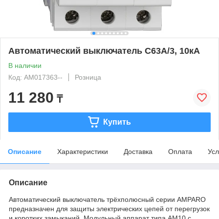
Автоматический выключатель C63А/3, 10кА
В наличии
Код: AM017363--
Розница
11 280
₸
Купить
Описание
Характеристики
Доставка
Оплата
Усл
Описание
Автоматический выключатель трёхполюсный серии AMPARO
предназначен для защиты электрических цепей от перегрузок
и коротких замыканий. Модульный аппарат типа AM10 с