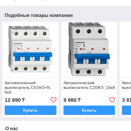
Подобные товары компании
Автоматический
Автоматический
Авто
выключатель C63А/3+N,
выключатель C20А/3, 10кА
выкл
6кА
12 690
9 980
3 8
₸
₸
Купить
Купить
О нас