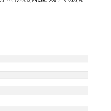
A1:2009 + A2:2013, EN 60947-2:2017 + A1:2020, EN