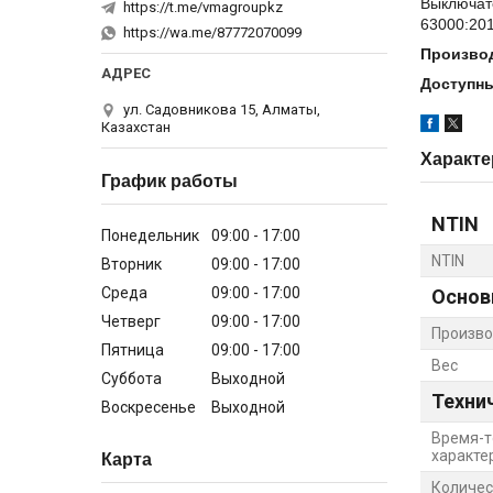
Выключате
https://t.me/vmagroupkz
63000:201
https://wa.me/87772070099
Произво
Доступны
ул. Садовникова 15, Алматы,
Казахстан
Характе
График работы
NTIN
Понедельник
09:00
17:00
NTIN
Вторник
09:00
17:00
Среда
09:00
17:00
Основ
Четверг
09:00
17:00
Произво
Пятница
09:00
17:00
Вес
Суббота
Выходной
Техни
Воскресенье
Выходной
Время-т
характе
Карта
Количес