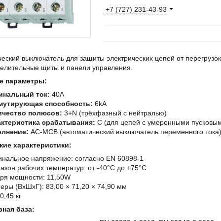
+7 (727) 231-43-93
еский выключатель для защиты электрических цепей от перегрузок
делительные щиты и панели управления.
е параметры:
инальный ток:
40A
мутирующая способность:
6kA
ичество полюсов:
3+N (трёхфазный с нейтралью)
актеристика срабатывания:
C (для цепей с умеренными пусковым
олнение:
AC-MCB (автоматический выключатель переменного тока
кие характеристики:
нальное напряжение: согласно EN 60898-1
азон рабочих температур: от -40°C до +75°C
ря мощности: 11,50W
еры (ВхШхГ): 83,00 × 71,20 × 74,90 мм
0,45 кг
ная база: