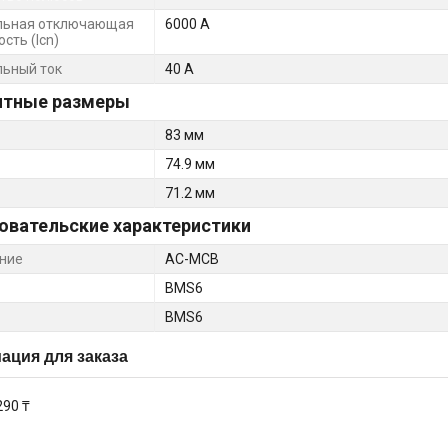
льная отключающая
6000 А
сть (Icn)
ьный ток
40 А
итные размеры
83 мм
74.9 мм
71.2 мм
овательские характеристики
ние
AC-MCB
BMS6
BMS6
ция для заказа
290 ₸