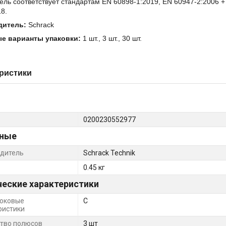
ль соответствует стандартам EN 60898-1:2019, EN 60947-2:2006 + 
8.
дитель:
Schrack
е варианты упаковки:
1 шт., 3 шт., 30 шт.
ристики
0200230552977
ные
дитель
Schrack Technik
0.45 кг
ческие характеристики
оковые
C
ристики
тво полюсов
3 шт