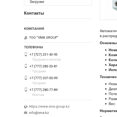
Загрузки
Контакты
Автоматич
в распре
ТОО "VMA GROUP"
Основны
Ном
+7 (727) 231-43-93
Ком
Продажи и монтаж
Кол
Хар
+7 (777) 283-53-81
Исп
Продажи
Техничес
+7 (777) 207-00-99
Продажи
Номи
Диап
+7 (777) 280-77-89
Поте
Монтаж
Разм
Вес: 
https://www.vma-group.kz
Норматив
info@vma.kz