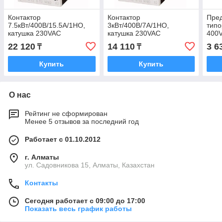
Контактор
Контактор
Пред
7.5кВт/400В/15.5А/1НО,
3кВт/400В/7А/1НО,
типо
катушка 230VAC
катушка 230VAC
400
22 120
14 110
3 6
₸
₸
Купить
Купить
О нас
Рейтинг не сформирован
Менее 5 отзывов за последний год
Работает с 01.10.2012
г. Алматы
ул. Садовникова 15, Алматы, Казахстан
Контакты
Сегодня работает с 09:00 до 17:00
Показать весь график работы