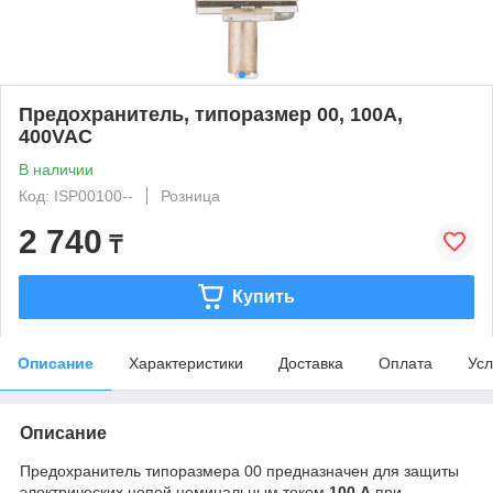
Предохранитель, типоразмер 00, 100А,
400VAC
В наличии
Код: ISP00100--
Розница
2 740
₸
Купить
Описание
Характеристики
Доставка
Оплата
Усл
Описание
Предохранитель типоразмера 00 предназначен для защиты
электрических цепей номинальным током
100 А
при