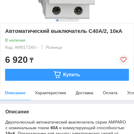
Автоматический выключатель C40А/2, 10кА
В наличии
Код: AM017240--
Розница
6 920
₸
Купить
Описание
Характеристики
Доставка
Оплата
Усл
Описание
Двухполюсный автоматический выключатель серии AMPARO
с номинальным током
40А
и коммутирующей способностью
10кА
. Предназначен для защиты электрических цепей от