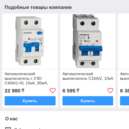
Подобные товары компании
Автоматический
Автоматический
Авто
выключатель с УЗО
выключатель C16А/2, 10кА
выкл
C40А/1+N, 10кА, 30мА,
тип А
22 980
6 595
6 3
₸
₸
Купить
Купить
О нас