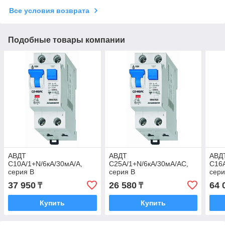
Все условия возврата
Подобные товары компании
АВДТ
АВДТ
АВД
C10А/1+N/6кА/30мА/A,
C25А/1+N/6кА/30мА/AC,
C16А
серия B
серия B
сери
37 950
26 580
64 
₸
₸
Купить
Купить