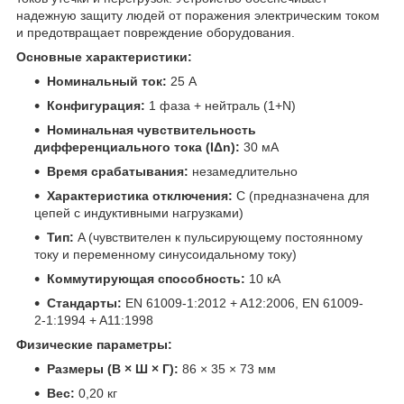
надежную защиту людей от поражения электрическим током
и предотвращает повреждение оборудования.
Основные характеристики:
Номинальный ток:
25 A
Конфигурация:
1 фаза + нейтраль (1+N)
Номинальная чувствительность
дифференциального тока (IΔn):
30 мА
Время срабатывания:
незамедлительно
Характеристика отключения:
C (предназначена для
цепей с индуктивными нагрузками)
Тип:
A (чувствителен к пульсирующему постоянному
току и переменному синусоидальному току)
Коммутирующая способность:
10 кА
Стандарты:
EN 61009-1:2012 + A12:2006, EN 61009-
2-1:1994 + A11:1998
Физические параметры:
Размеры (В × Ш × Г):
86 × 35 × 73 мм
Вес:
0,20 кг