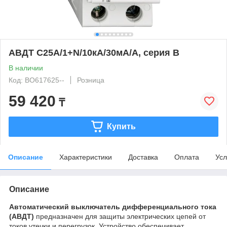
АВДТ C25А/1+N/10кА/30мА/A, серия B
В наличии
Код: BO617625--
Розница
59 420
₸
Купить
Описание
Характеристики
Доставка
Оплата
Усл
Описание
Автоматический выключатель дифференциального тока
(АВДТ)
предназначен для защиты электрических цепей от
токов утечки и перегрузок. Устройство обеспечивает