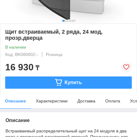
Щит встраиваемый, 2 ряда, 24 мод,
прозр.дверца
В наличии
Код: BK080002--
Розница
16 930
₸
Купить
Описание
Характеристики
Доставка
Оплата
Усл
Описание
Встраиваемый распределительный щит на 24 модуля в два
ряда с прозрачной пластиковой дверцей. Предназначен для