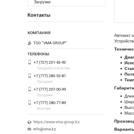
Загрузки
Контакты
Автомат з
Устройств
ТОО "VMA GROUP"
Техничес
Диап
+7 (727) 231-43-93
Исп
Продажи и монтаж
Стан
Пот
+7 (777) 283-53-81
Тем
Продажи
Габарит
+7 (777) 207-00-99
Продажи
Длин
Шири
+7 (777) 280-77-89
Высо
Монтаж
Масс
Произво
https://www.vma-group.kz
info@vma.kz
Варианты