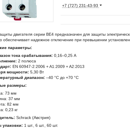
+7 (727) 231-43-93
ащиты двигателя серии BE4 предназначен для защиты электрически
о обеспечивает надежное отключение при превышении установленн
кие параметры:
азон тока срабатывания:
0,16–0,25 А
олнение:
2 полюса
дарт:
EN 60947-2:2006 + A1:2009 + A2:2013
еря мощности:
5,30 Вт
пературный диапазон:
–40 °C до +70 °C
ные размеры:
а: 73 мм
на: 37 мм
та: 82 мм
а: 0,23 кг
дитель:
Schrack (Австрия)
 упаковки:
1 шт., 6 шт., 60 шт.