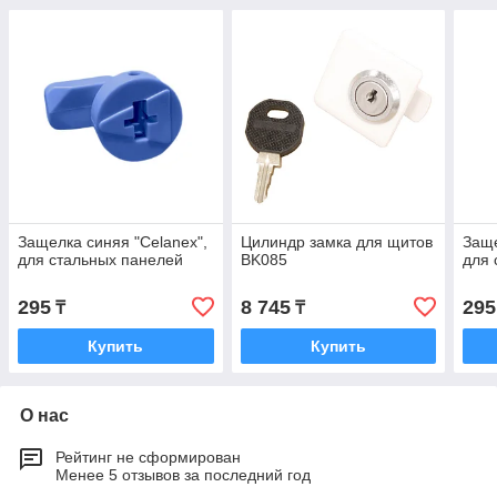
Защелка синяя "Celanex",
Цилиндр замка для щитов
Заще
для стальных панелей
BK085
для 
295
8 745
295
₸
₸
Купить
Купить
О нас
Рейтинг не сформирован
Менее 5 отзывов за последний год