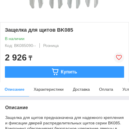
Защелка для щитов BK085
В наличии
Код: BK085090--
Розница
2 926
₸
Купить
Описание
Характеристики
Доставка
Оплата
Усл
Описание
Защелка для щитов предназначена для надежного крепления
и фиксации дверей распределительных щитов серии BK085.
Компонент обеспечивает безопасное удержание дверцы в