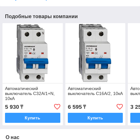
Подобные товары компании
Автоматический
Автоматический
Авто
выключатель C32А/1+N,
выключатель C16А/2, 10кА
выкл
10кА
5 930
6 595
3 2
₸
₸
Купить
Купить
О нас