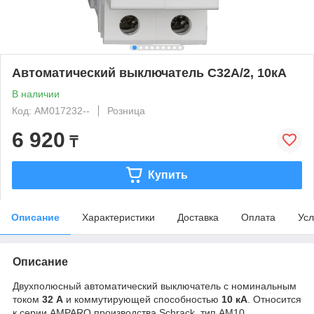
Автоматический выключатель C32А/2, 10кА
В наличии
Код: AM017232--
Розница
6 920
₸
Купить
Описание
Характеристики
Доставка
Оплата
Усл
Описание
Двухполюсный автоматический выключатель с номинальным
током
32 А
и коммутирующей способностью
10 кА
. Относится
к серии AMPARO производства Schrack, тип AM10,