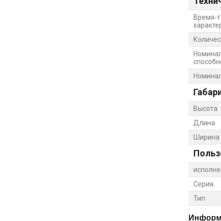
Техни
Время-т
характе
Количес
Номина
способно
Номинал
Габар
Высота
Длина
Ширина
Польз
исполне
Серия
Тип
Информа