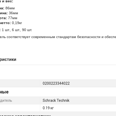
 и вес:
на:
86мм
ина:
36мм
ота:
77мм
нетто:
0,19кг
:
1 шт., 6 шт., 90 шт.
ель соответствует современным стандартам безопасности и обесп
ристики
0200223344022
ные
дитель
Schrack Technik
0.19 кг