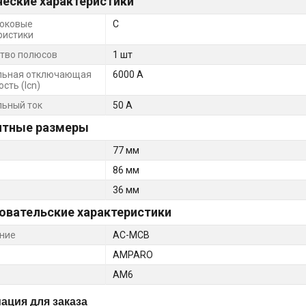
ческие характеристики
оковые
C
ристики
тво полюсов
1 шт
льная отключающая
6000 А
сть (Icn)
ьный ток
50 А
итные размеры
77 мм
86 мм
36 мм
овательские характеристики
ние
AC-MCB
AMPARO
AM6
ция для заказа