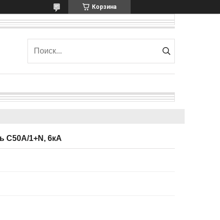
Корзина
 C50А/1+N, 6кА