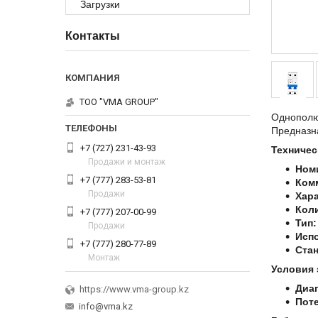
Загрузки
Контакты
ТОО "VMA GROUP"
Однополю
Предназна
+7 (727) 231-43-93
Техничес
Продажи и монтаж
Ном
+7 (777) 283-53-81
Ком
Продажи
Хар
Кол
+7 (777) 207-00-99
Тип:
Продажи
Исп
+7 (777) 280-77-89
Ста
Монтаж
Условия 
Диап
https://www.vma-group.kz
Пот
info@vma.kz