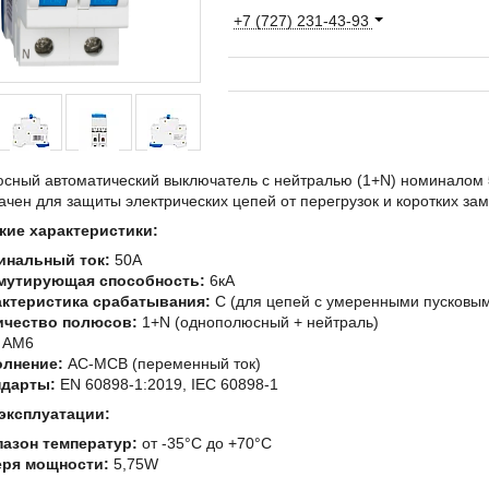
+7 (727) 231-43-93
сный автоматический выключатель с нейтралью (1+N) номиналом
чен для защиты электрических цепей от перегрузок и коротких за
кие характеристики:
инальный ток:
50A
мутирующая способность:
6кА
актеристика срабатывания:
C (для цепей с умеренными пусковым
ичество полюсов:
1+N (однополюсный + нейтраль)
AM6
олнение:
AC-MCB (переменный ток)
ндарты:
EN 60898-1:2019, IEC 60898-1
эксплуатации:
азон температур:
от -35°C до +70°C
еря мощности:
5,75W