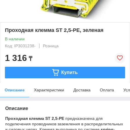
Проходная клемма ST 2,5-PE, зеленая
В наличии
Код: IP3031238-
Розница
1 316
₸
Купить
Описание
Характеристики
Доставка
Оплата
Усл
Описание
Проходная клемма ST 2,5-PE
предназначена для
подключения проводников заземления в распределительных
и силовых цепях. Клемма выполнена по системе
spring-