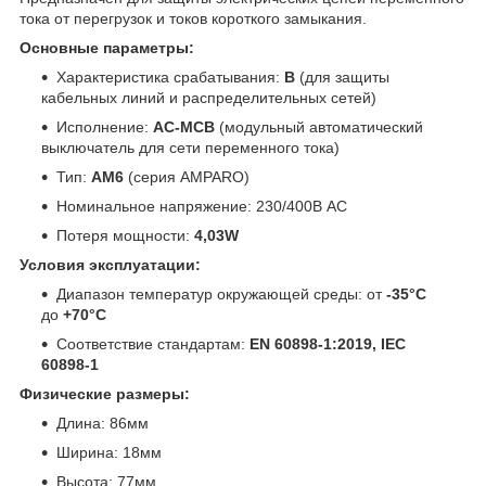
тока от перегрузок и токов короткого замыкания.
Основные параметры:
Характеристика срабатывания:
B
(для защиты
кабельных линий и распределительных сетей)
Исполнение:
AC-MCB
(модульный автоматический
выключатель для сети переменного тока)
Тип:
AM6
(серия AMPARO)
Номинальное напряжение: 230/400В AC
Потеря мощности:
4,03W
Условия эксплуатации:
Диапазон температур окружающей среды: от
-35°C
до
+70°C
Соответствие стандартам:
EN 60898-1:2019, IEC
60898-1
Физические размеры:
Длина: 86мм
Ширина: 18мм
Высота: 77мм