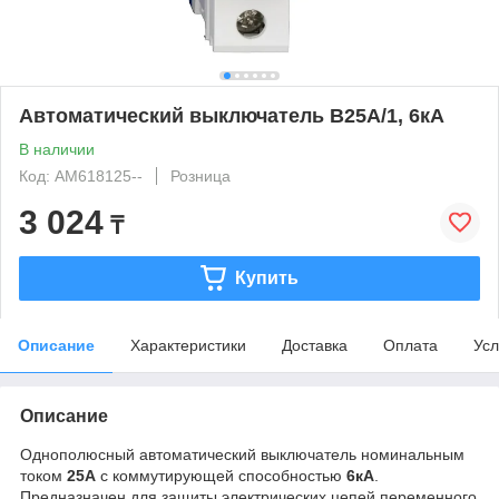
Автоматический выключатель B25А/1, 6кА
В наличии
Код: AM618125--
Розница
3 024
₸
Купить
Описание
Характеристики
Доставка
Оплата
Усл
Описание
Однополюсный автоматический выключатель номинальным
током
25А
с коммутирующей способностью
6кА
.
Предназначен для защиты электрических цепей переменного