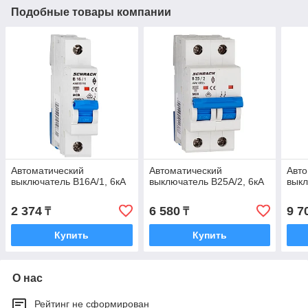
Подобные товары компании
Автоматический
Автоматический
Авто
выключатель B16А/1, 6кА
выключатель B25А/2, 6кА
выкл
2 374
6 580
9 7
₸
₸
Купить
Купить
О нас
Рейтинг не сформирован