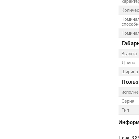
характе
Количес
Номина
способно
Номинал
Габар
Высота
Длина
Ширина
Польз
исполне
Серия
Тип
Информа
Цена:
3 3