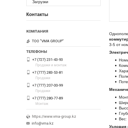
Загрузки
Контакты
Однополю
коммути
ТОО "VMA GROUP"
3-5 от но
Электрич
+7 (727) 231-43-93
Номи
Продажи и монтаж
Комм
Хара
+7 (777) 283-53-81
Полю
Продажи
Поте
+7 (777) 207-00-99
Механиче
Продажи
Монт
+7 (777) 280-77-89
Шири
Монтаж
Высо
Глуб
https://www.vma-group.kz
Вес:
info@vma.kz
Условия 