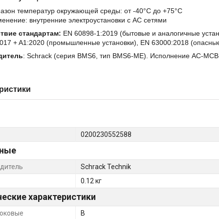
азон температур окружающей среды: от -40°C до +75°C
енение: внутренние электроустановки с AC сетями
твие стандартам:
EN 60898-1:2019 (бытовые и аналогичные устано
017 + A1:2020 (промышленные установки), EN 63000:2018 (опасны
дитель
: Schrack (серия BMS6, тип BMS6-ME). Исполнение AC-MCB
ристики
0200230552588
ные
дитель
Schrack Technik
0.12 кг
ческие характеристики
оковые
B