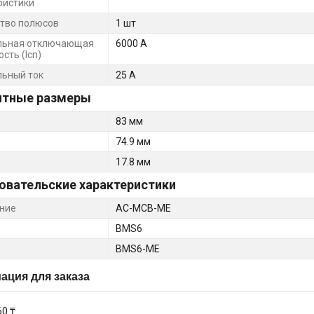
ристики
тво полюсов
1 шт
льная отключающая
6000 А
сть (Icn)
ьный ток
25 А
итные размеры
83 мм
74.9 мм
17.8 мм
овательские характеристики
ние
AC-MCB-ME
BMS6
BMS6-ME
ция для заказа
60 ₸