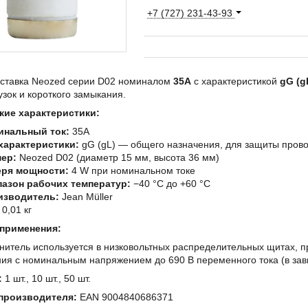
+7 (727) 231-43-93
вставка Neozed серии D02 номиналом
35A
с характеристикой
gG (g
узок и короткого замыкания.
кие характеристики:
инальный ток:
35A
характеристики:
gG (gL) — общего назначения, для защиты прово
ер:
Neozed D02 (диаметр 15 мм, высота 36 мм)
еря мощности:
4 W при номинальном токе
азон рабочих температур:
−40 °C до +60 °C
изводитель:
Jean Müller
0,01 кг
применения:
нитель используется в низковольтных распределительных щитах, 
ия с номинальным напряжением до 690 В переменного тока (в зави
:
1 шт., 10 шт., 50 шт.
производителя:
EAN 9004840686371