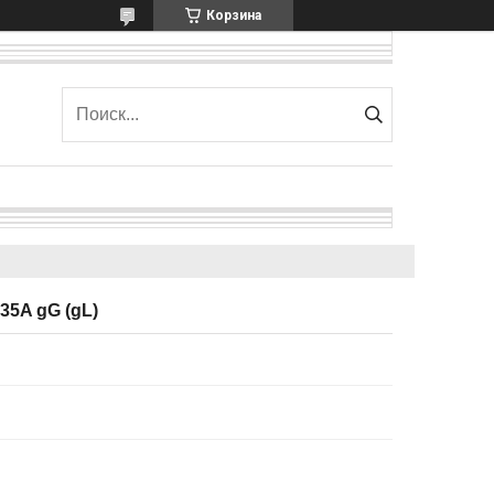
Корзина
35A gG (gL)