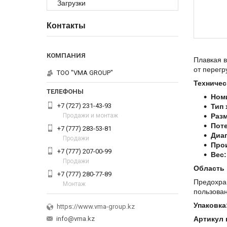
Загрузки
Контакты
Плавкая 
от перегр
ТОО "VMA GROUP"
Техничес
Ном
+7 (727) 231-43-93
Тип 
Продажи и монтаж
Разм
Пот
+7 (777) 283-53-81
Диап
Продажи
Про
+7 (777) 207-00-99
Вес:
Продажи
Область 
+7 (777) 280-77-89
Предохра
Монтаж
пользован
Упаковка
https://www.vma-group.kz
info@vma.kz
Артикул 