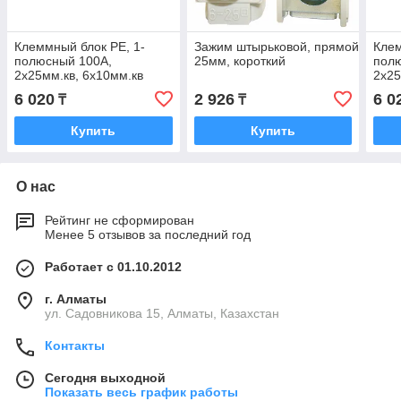
Клеммный блок PE, 1-
Зажим штырьковой, прямой, 6-
Клем
полюсный 100А,
25мм, короткий
пол
2х25мм.кв, 6х10мм.кв
2х25
6 020
2 926
6 0
₸
₸
Купить
Купить
О нас
Рейтинг не сформирован
Менее 5 отзывов за последний год
Работает с 01.10.2012
г. Алматы
ул. Садовникова 15, Алматы, Казахстан
Контакты
Сегодня выходной
Показать весь график работы