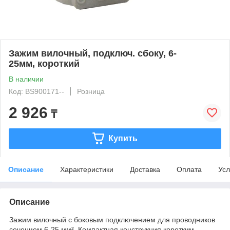
Зажим вилочный, подключ. сбоку, 6-
25мм, короткий
В наличии
Код: BS900171--
Розница
2 926
₸
Купить
Описание
Характеристики
Доставка
Оплата
Усл
Описание
Зажим вилочный с боковым подключением для проводников
сечением 6-25 мм². Компактная конструкция коротким