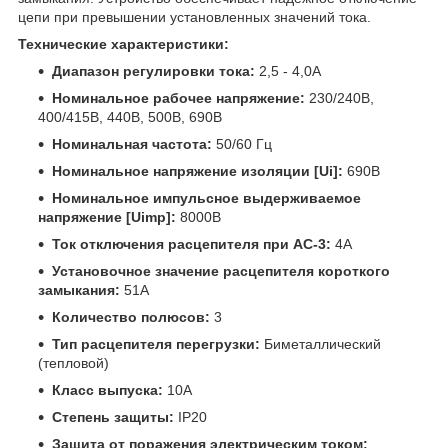
цепи при превышении установленных значений тока.
Технические характеристики:
Диапазон регулировки тока:
2,5 - 4,0А
Номинальное рабочее напряжение:
230/240В,
400/415В, 440В, 500В, 690В
Номинальная частота:
50/60 Гц
Номинальное напряжение изоляции [Ui]:
690В
Номинальное импульсное выдерживаемое
напряжение [Uimp]:
8000В
Ток отключения расцепителя при AC-3:
4А
Установочное значение расцепителя короткого
замыкания:
51А
Количество полюсов:
3
Тип расцепителя перегрузки:
Биметаллический
(тепловой)
Класс выпуска:
10A
Степень защиты:
IP20
Защита от поражения электрическим током: