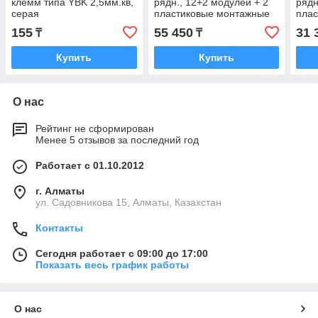
клемм типа YBK 2,5мм.кв,
рядн., 12+2 модулей + 2
рядн
серая
пластиковые монтажные
плас
панели
пан
155
55 450
31 
₸
₸
Купить
Купить
О нас
Рейтинг не сформирован
Менее 5 отзывов за последний год
Работает с 01.10.2012
г. Алматы
ул. Садовникова 15, Алматы, Казахстан
Контакты
Сегодня работает с 09:00 до 17:00
Показать весь график работы
О нас