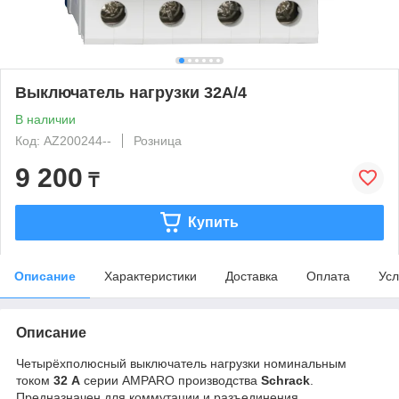
Выключатель нагрузки 32А/4
В наличии
Код: AZ200244--
Розница
9 200
₸
Купить
Описание
Характеристики
Доставка
Оплата
Усл
Описание
Четырёхполюсный выключатель нагрузки номинальным
током
32 А
серии AMPARO производства
Schrack
.
Предназначен для коммутации и разъединения