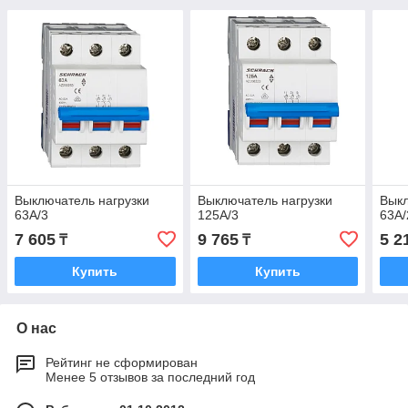
Выключатель нагрузки
Выключатель нагрузки
Выкл
63А/3
125А/3
63А/
7 605
9 765
5 2
₸
₸
Купить
Купить
О нас
Рейтинг не сформирован
Менее 5 отзывов за последний год