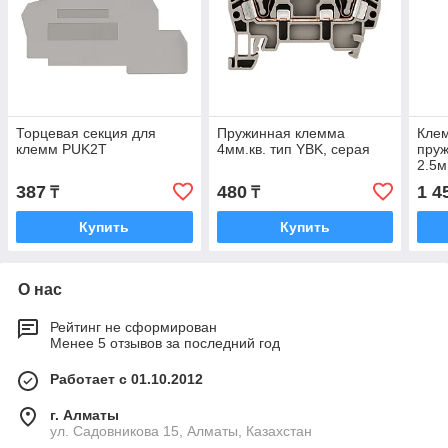
Торцевая секция для
Пружинная клемма
Кле
клемм PUK2T
4мм.кв. тип YBK, серая
пруж
2.5м
сер
387
480
1 4
₸
₸
Купить
Купить
О нас
Рейтинг не сформирован
Менее 5 отзывов за последний год
Работает с 01.10.2012
г. Алматы
ул. Садовникова 15, Алматы, Казахстан