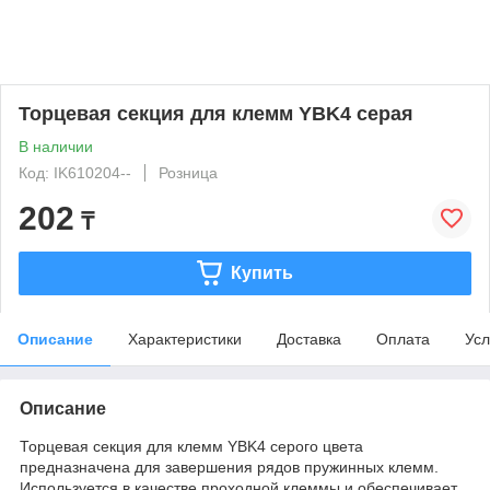
Торцевая секция для клемм YBK4 серая
В наличии
Код: IK610204--
Розница
202
₸
Купить
Описание
Характеристики
Доставка
Оплата
Усл
Описание
Торцевая секция для клемм YBK4 серого цвета
предназначена для завершения рядов пружинных клемм.
Используется в качестве проходной клеммы и обеспечивает