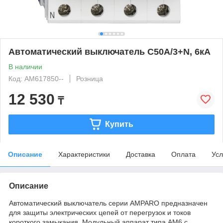
Автоматический выключатель C50А/3+N, 6кА
В наличии
Код: AM617850--
Розница
12 530
₸
Купить
Описание
Характеристики
Доставка
Оплата
Усл
Описание
Автоматический выключатель серии AMPARO предназначен
для защиты электрических цепей от перегрузок и токов
короткого замыкания. Модульный аппарат типа AM6 с