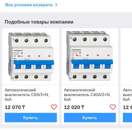
Все условия возврата
Подобные товары компании
Автоматический
Автоматический
Авто
выключатель C6А/3+N,
выключатель C40А/3+N,
выкл
6кА
6кА
6кА
12 070
12 020
12 
₸
₸
Купить
Купить