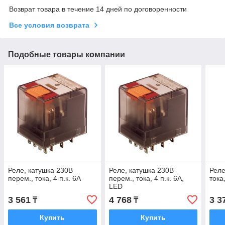
Возврат товара в течение 14 дней по договоренности
Все условия возврата
Подобные товары компании
Реле, катушка 230В
Реле, катушка 230В
Реле
перем., тока, 4 п.к. 6А
перем., тока, 4 п.к. 6А,
тока,
LED
3 561
4 768
3 3
₸
₸
Купить
Купить