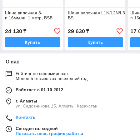
Шина вилочная 3-
Шина вилочная L1N/L2N/L3N 16мм.
Шина
п 16мм.кв, 1 метр, BSB
BS
п 16
24 130
29 630
17 
₸
₸
Купить
Купить
О нас
Рейтинг не сформирован
Менее 5 отзывов за последний год
Работает с 01.10.2012
г. Алматы
ул. Садовникова 15, Алматы, Казахстан
Контакты
Сегодня выходной
Показать весь график работы