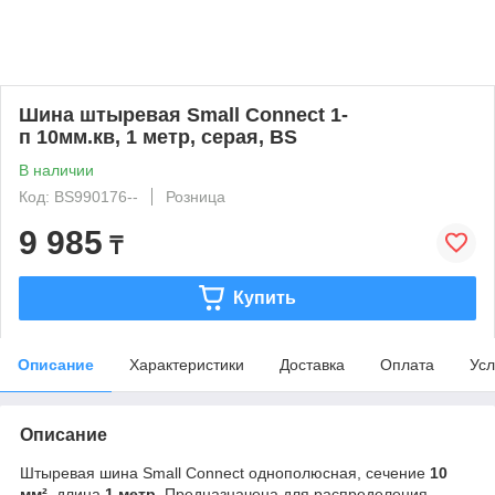
Шина штыревая Small Connect 1-
п 10мм.кв, 1 метр, серая, BS
В наличии
Код: BS990176--
Розница
9 985
₸
Купить
Описание
Характеристики
Доставка
Оплата
Усл
Описание
Штыревая шина Small Connect однополюсная, сечение
10
мм²
, длина
1 метр
. Предназначена для распределения