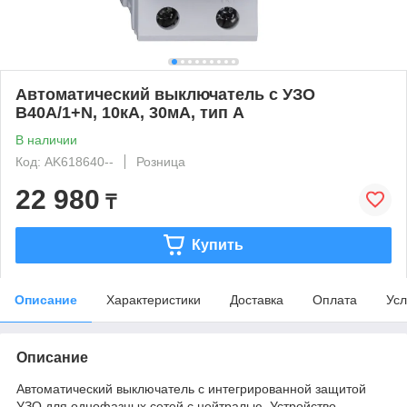
Автоматический выключатель с УЗО
B40А/1+N, 10кА, 30мА, тип А
В наличии
Код: AK618640--
Розница
22 980
₸
Купить
Описание
Характеристики
Доставка
Оплата
Усл
Описание
Автоматический выключатель с интегрированной защитой
УЗО для однофазных сетей с нейтралью. Устройство