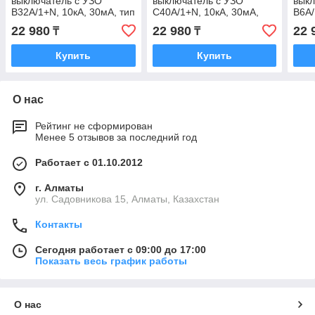
выключатель с УЗО
выключатель с УЗО
выкл
B32А/1+N, 10кА, 30мА, тип
C40А/1+N, 10кА, 30мА,
B6А/
А
тип А
А
22 980
22 980
22 
₸
₸
Купить
Купить
О нас
Рейтинг не сформирован
Менее 5 отзывов за последний год
Работает с 01.10.2012
г. Алматы
ул. Садовникова 15, Алматы, Казахстан
Контакты
Сегодня работает с 09:00 до 17:00
Показать весь график работы
О нас