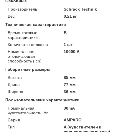
Основные
Производитель
Schrack Technik
Вес
0.21 кг
Технические характеристики
Время-токовые
B
характеристики
Количество полюсов
1 шт
Номинальная
10000 А
отключающая
способность (Icn)
Габаритные размеры
Высота
85 мм
Длина
77 мм
Ширина
36 мм
Пользовательские характеристики
Номинальная
30mA
чувствительность IΔn
Серия
AMPARO
Тип
A (чувствителен к
пульсирующему току)