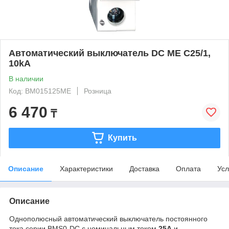
Автоматический выключатель DC ME C25/1,
10kA
В наличии
Код: BM015125ME
Розница
6 470
₸
Купить
Описание
Характеристики
Доставка
Оплата
Усл
Описание
Однополюсный автоматический выключатель постоянного
тока серии BMS0-DC с номинальным током
25A
и