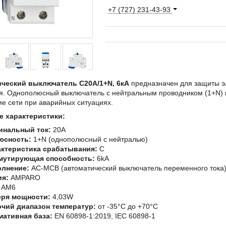
+7 (727) 231-43-93
ческий выключатель C20А/1+N, 6кА
предназначен для защиты эле
я. Однополюсный выключатель с нейтральным проводником (1+N)
е сети при аварийных ситуациях.
 характеристики:
инальный ток:
20A
юсность:
1+N (однополюсный с нейтралью)
актеристика срабатывания:
C
мутирующая способность:
6kA
олнение:
AC-MCB (автоматический выключатель переменного тока
ия:
AMPARO
AM6
еря мощности:
4,03W
чий диапазон температур:
от -35°C до +70°C
ативная база:
EN 60898-1:2019, IEC 60898-1