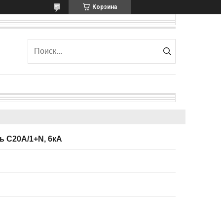
Корзина
 C20А/1+N, 6кА