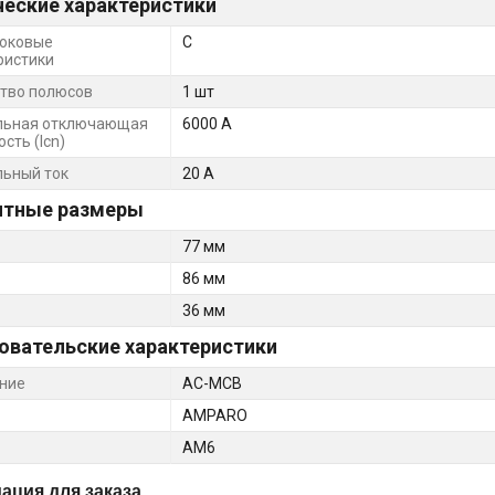
ческие характеристики
оковые
C
ристики
тво полюсов
1 шт
льная отключающая
6000 А
сть (Icn)
ьный ток
20 А
итные размеры
77 мм
86 мм
36 мм
овательские характеристики
ние
AC-MCB
AMPARO
AM6
ция для заказа