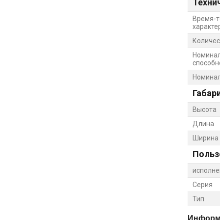
Техни
Время-т
характе
Количес
Номина
способно
Номинал
Габар
Высота
Длина
Ширина
Польз
исполне
Серия
Тип
Информа