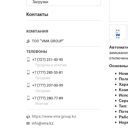
Загрузки
Контакты
ТОО "VMA GROUP"
Автомати
замыкани
отключени
+7 (727) 231-43-93
Продажи и монтаж
Основные
+7 (777) 283-53-81
Ном
Продажи
Пол
Хар
+7 (777) 207-00-99
Ком
Продажи
Исп
+7 (777) 280-77-89
Сер
Монтаж
Тип:
Пот
https://www.vma-group.kz
Рабо
Норм
info@vma.kz