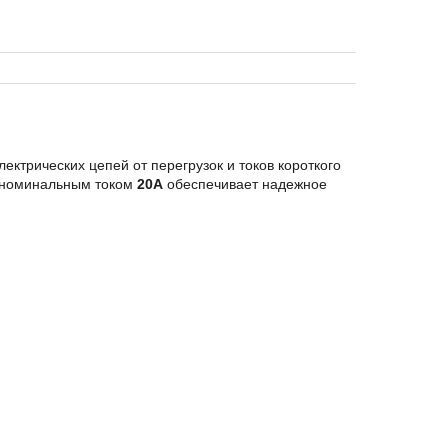
ктрических цепей от перегрузок и токов короткого
 номинальным током
20A
обеспечивает надежное
)