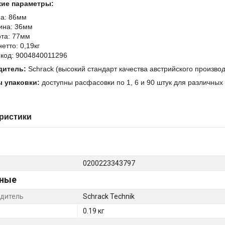
ие параметры:
а: 86мм
ина: 36мм
та: 77мм
нетто: 0,19кг
код: 9004840011296
дитель:
Schrack (высокий стандарт качества австрийского произво
 упаковки:
доступны расфасовки по 1, 6 и 90 штук для различных
ристики
0200223343797
ные
дитель
Schrack Technik
0.19 кг