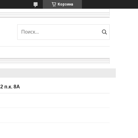
Корзина
2 п.к. 8А