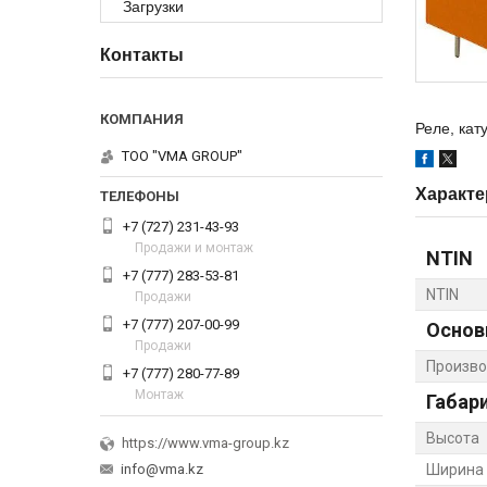
Загрузки
Контакты
Реле, кату
ТОО "VMA GROUP"
Характе
+7 (727) 231-43-93
Продажи и монтаж
NTIN
+7 (777) 283-53-81
NTIN
Продажи
+7 (777) 207-00-99
Основ
Продажи
Произво
+7 (777) 280-77-89
Монтаж
Габар
Высота
https://www.vma-group.kz
info@vma.kz
Ширина