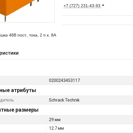
+7 (727) 231-43-93
шка 48В пост., тока, 2 п.к. 8А
ристики
0200243453117
ные атрибуты
дитель
Schrack Technik
итные размеры
29 мм
12.7 мм