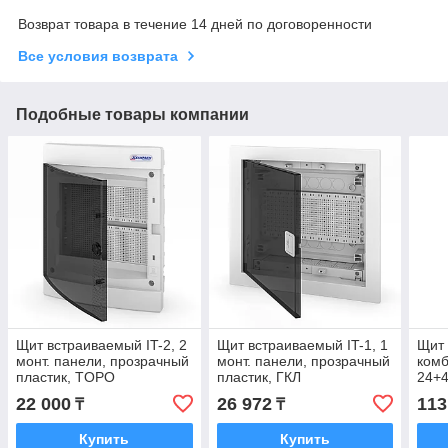
Возврат товара в течение 14 дней по договоренности
Все условия возврата
Подобные товары компании
Щит встраиваемый IT-2, 2
Щит встраиваемый IT-1, 1
Щит 
монт. панели, прозрачный
монт. панели, прозрачный
ком
пластик, TOPO
пластик, ГКЛ
24+4
пане
22 000
26 972
113
₸
₸
Купить
Купить