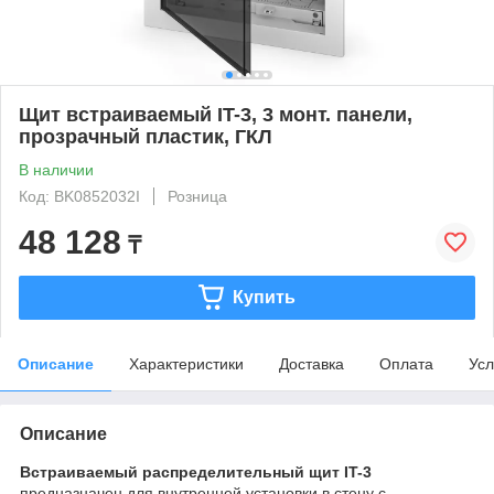
Щит встраиваемый IT-3, 3 монт. панели,
прозрачный пластик, ГКЛ
В наличии
Код: BK0852032I
Розница
48 128
₸
Купить
Описание
Характеристики
Доставка
Оплата
Усл
Описание
Встраиваемый распределительный щит IT-3
предназначен для внутренней установки в стену с