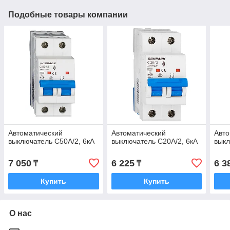
Подобные товары компании
Автоматический
Автоматический
Авто
выключатель C50А/2, 6кА
выключатель C20А/2, 6кА
выкл
7 050
6 225
6 3
₸
₸
Купить
Купить
О нас