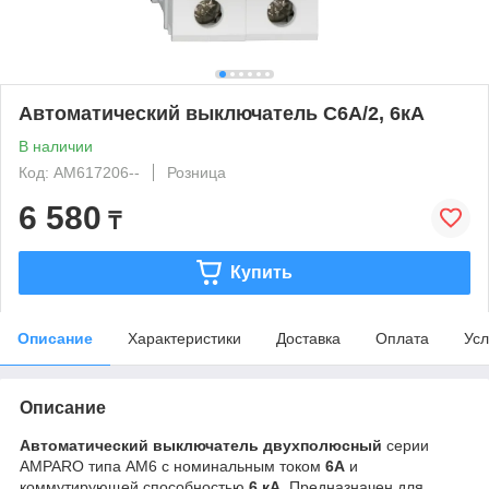
Автоматический выключатель C6А/2, 6кА
В наличии
Код: AM617206--
Розница
6 580
₸
Купить
Описание
Характеристики
Доставка
Оплата
Усл
Описание
Автоматический выключатель двухполюсный
серии
AMPARO типа AM6 с номинальным током
6А
и
коммутирующей способностью
6 кА
. Предназначен для