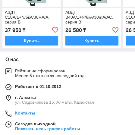
АВДТ
АВДТ
АВД
C10А/1+N/6кА/30мА/A,
B40A/1+N/6кА/30mA/AC,
C16А
серия B
серия B
сери
37 950
26 580
26 
₸
₸
Купить
Купить
О нас
Рейтинг не сформирован
Менее 5 отзывов за последний год
Работает с 01.10.2012
г. Алматы
ул. Садовникова 15, Алматы, Казахстан
Контакты
Сегодня выходной
Показать весь график работы