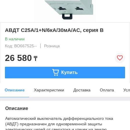
АВДТ C25А/1+N/6кА/30мА/AC, серия B
В наличии
Код: BO667525--
Розница
26 580
₸
Купить
Описание
Характеристики
Доставка
Оплата
Усл
Описание
Автоматический выключатель дифференциального тока
(АВДТ) предназначен для одновременной защиты
электрических цепей от сверхтока и утечек на землю.