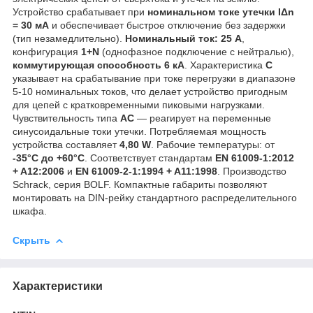
Устройство срабатывает при
номинальном токе утечки IΔn
= 30 мА
и обеспечивает быстрое отключение без задержки
(тип незамедлительно).
Номинальный ток: 25 А
,
конфигурация
1+N
(однофазное подключение с нейтралью),
коммутирующая способность 6 кА
. Характеристика
C
указывает на срабатывание при токе перегрузки в диапазоне
5-10 номинальных токов, что делает устройство пригодным
для цепей с кратковременными пиковыми нагрузками.
Чувствительность типа
AC
— реагирует на переменные
синусоидальные токи утечки. Потребляемая мощность
устройства составляет
4,80 W
. Рабочие температуры: от
-35°C до +60°C
. Соответствует стандартам
EN 61009-1:2012
+ A12:2006
и
EN 61009-2-1:1994 + A11:1998
. Производство
Schrack, серия BOLF. Компактные габариты позволяют
монтировать на DIN-рейку стандартного распределительного
шкафа.
Скрыть
Характеристики