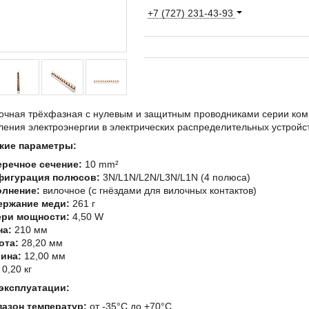
+7 (727) 231-43-93
очная трёхфазная с нулевым и защитным проводниками серии ком
ения электроэнергии в электрических распределительных устройст
кие параметры:
речное сечение:
10 mm²
фигурация полюсов:
3N/L1N/L2N/L3N/L1N (4 полюса)
олнение:
вилочное (с гнёздами для вилочных контактов)
ержание меди:
261 г
ери мощности:
4,50 W
на:
210 мм
ота:
28,20 мм
ина:
12,00 мм
0,20 кг
эксплуатации:
азон температур:
от -35°C до +70°C