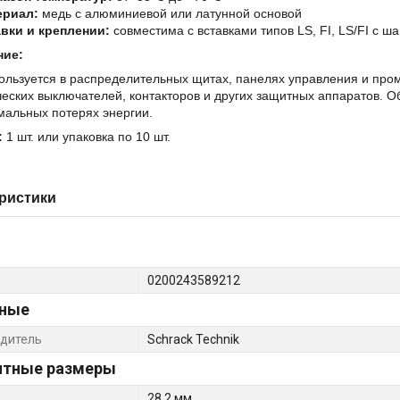
ериал:
медь с алюминиевой или латунной основой
вки и креплении:
совместима с вставками типов LS, FI, LS/FI с ш
ние:
ользуется в распределительных щитах, панелях управления и про
еских выключателей, контакторов и других защитных аппаратов. 
мальных потерях энергии.
:
1 шт. или упаковка по 10 шт.
ристики
0200243589212
ные
дитель
Schrack Technik
итные размеры
28.2 мм