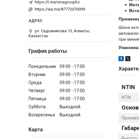
https://t.me/vmagroupkz
Мат
https://wa.me/87772070099
Вста
Примене
Шина исп
ул. Садовникова 15, Алматы,
автоматич
Казахстан
при мини
Упаковка
График работы
Понедельник
09:00
17:00
Характе
Вторник
09:00
17:00
Среда
09:00
17:00
NTIN
Четверг
09:00
17:00
NTIN
Пятница
09:00
17:00
Суббота
Выходной
Основ
Воскресенье
Выходной
Произво
Габар
Карта
Высота