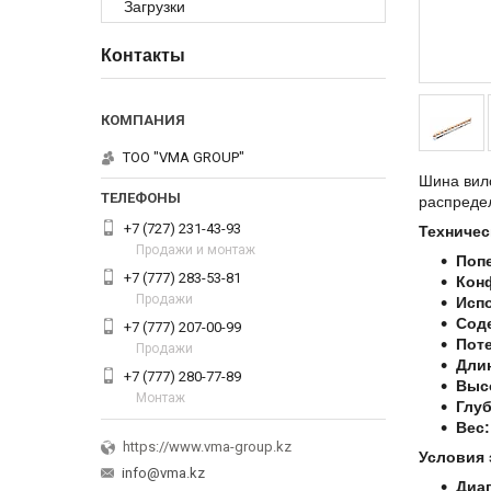
Загрузки
Контакты
ТОО "VMA GROUP"
Шина вил
распредел
+7 (727) 231-43-93
Техничес
Продажи и монтаж
Попе
+7 (777) 283-53-81
Кон
Продажи
Исп
Сод
+7 (777) 207-00-99
Пот
Продажи
Дли
+7 (777) 280-77-89
Выс
Монтаж
Глуб
Вес:
https://www.vma-group.kz
Условия 
info@vma.kz
Диап