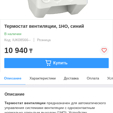
Термостат вентиляции, 1НО, синий
В наличии
Код: IUK08566--
Розница
10 940
₸
Купить
Описание
Характеристики
Доставка
Оплата
Усл
Описание
Термостат вентиляции
предназначен для автоматического
управления системами вентиляции с одноконтактным
нормально открытым выходом (1НО). Устройство