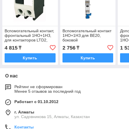
Вспомогательный контакт,
Вспомогательный контакт
Допо
фронтальный 1НО+1НЗ,
1НО+1НЗ для BE20,
фрон
для контакторов LTD2,
боковой
1НО
LTD3
4 815
2 756
1 5
₸
₸
Купить
Купить
О нас
Рейтинг не сформирован
Менее 5 отзывов за последний год
Работает с 01.10.2012
г. Алматы
ул. Садовникова 15, Алматы, Казахстан
Контакты