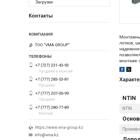
Загрузки
Контакты
Монтажны
лотков, 
ТОО "VMA GROUP"
надежное 
позволяет
монтаже э
+7 (727) 231-43-93
Продажи и монтаж
+7 (777) 283-53-81
Характе
Продажи
+7 (777) 207-00-99
NTIN
Продажи
+7 (777) 280-77-89
NTIN
Монтаж
Основ
https://www.vma-group.kz
Произво
info@vma.kz
Допол