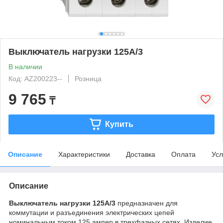
Выключатель нагрузки 125А/3
В наличии
Код: AZ200223--
Розница
9 765
₸
Купить
Описание
Характеристики
Доставка
Оплата
Усл
Описание
Выключатель нагрузки 125А/3
предназначен для
коммутации и разъединения электрических цепей
номинальным током 125 ампер в трехфазных сетях. Изделие