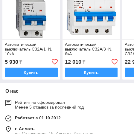
Автоматический
Автоматический
Авто
выключатель C32А/1+N,
выключатель C32А/3+N,
выкл
10кА
6кА
C32А
тип 
5 930
12 010
22 
₸
₸
Купить
Купить
О нас
Рейтинг не сформирован
Менее 5 отзывов за последний год
Работает с 01.10.2012
г. Алматы
ул. Садовникова 15, Алматы, Казахстан