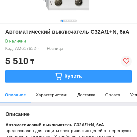
Автоматический выключатель C32А/1+N, 6кА
В наличии
Код: AM617632--
Розница
5 510
₸
Купить
Описание
Характеристики
Доставка
Оплата
Усл
Описание
Автоматический выключатель C32А/1+N, 6кА
предназначен для защиты электрических цепей от перегрузок
и короткого замыкания. Устройство относится к серии