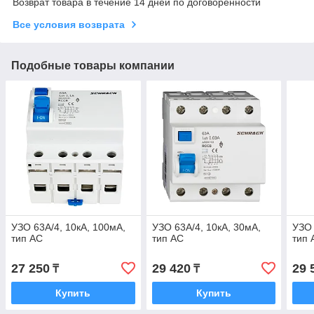
Возврат товара в течение 14 дней по договоренности
Все условия возврата
Подобные товары компании
УЗО 63А/4, 10кА, 100мА,
УЗО 63А/4, 10кА, 30мА,
УЗО 
тип АС
тип АС
тип 
27 250
29 420
29 
₸
₸
Купить
Купить