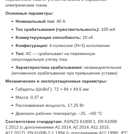
электрическим током.
Основные параметры:
Номинальный ток:
40 А
Ток срабатывания (чувствительность):
100 мА
Коммутирующая способность:
10 кА
Конфигурация:
4-полюсное (N+3) исполнение
Тип:
AC — срабатывает на переменную
синусоидальную утечку тока
Характеристика срабатывания:
незамедлительная
(мгновенное срабатывание при превышении уставки)
Механические и эксплуатационные параметры:
Габариты (ШхВхГ): 72 × 84 × 49,5 мм
Масса: 0,37 кг
Рассеиваемая мощность: 17,25 Вт
Диапазон рабочих температур: −25...+60 °C
Соответствие стандартам:
AS/NZS 61008.1, EN 61008-
1:2012 (с дополнениями A1:2014, A2:2014, A11:2015,
A12:2017), EN 61008-2-1:1994 (с дополнением A11:1998), IEC