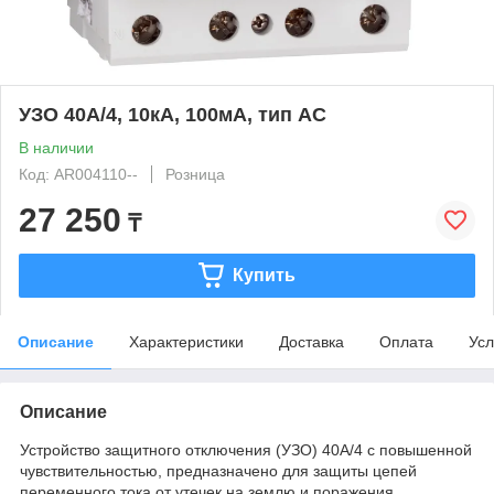
УЗО 40А/4, 10кА, 100мА, тип АС
В наличии
Код: AR004110--
Розница
27 250
₸
Купить
Описание
Характеристики
Доставка
Оплата
Усл
Описание
Устройство защитного отключения (УЗО) 40А/4 с повышенной
чувствительностью, предназначено для защиты цепей
переменного тока от утечек на землю и поражения