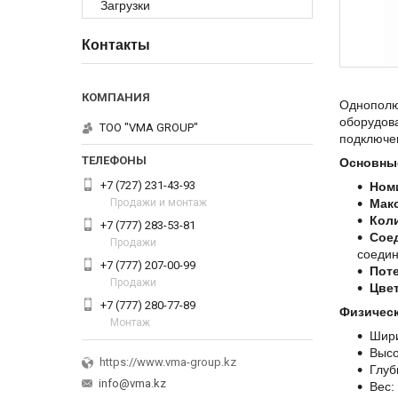
Загрузки
Контакты
Однополю
оборудов
ТОО "VMA GROUP"
подключе
Основные
+7 (727) 231-43-93
Ном
Продажи и монтаж
Мак
Коли
+7 (777) 283-53-81
Сое
Продажи
соеди
+7 (777) 207-00-99
Пот
Продажи
Цвет
+7 (777) 280-77-89
Физическ
Монтаж
Шир
Высо
https://www.vma-group.kz
Глуб
info@vma.kz
Вес: