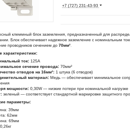
+7 (727) 231-43-93
сный клеммный блок заземления, предназначенный для распредел
ании. Блок обеспечивает надежное заземление с номинальным то
ние проводников сечением до
70мм²
.
 характеристики:
инальный ток:
125А
симальное сечение провода:
70мм²
чество отводов на 16мм²:
1 штука (6 отводов)
динительный материал:
Медь — обеспечивает минимальное сопро
нения
еря мощности:
0,30W — низкие потери при номинальной нагрузке
:
зеленый — соответствует стандартной маркировке защитного пр
ие параметры:
ина: 39мм
та: 62мм
ина: 69мм
 0,26кг